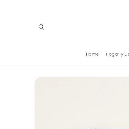
Ir
directamente
al contenido
Home
Hogar y D
Ir
directamente
a la
información
del producto