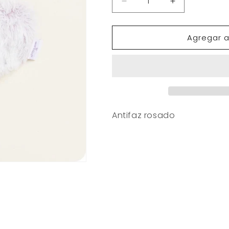
Reducir
Aumentar
cantidad
cantidad
para
para
Agregar al
Antifaz
Antifaz
rosado
rosado
Antifaz rosado