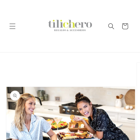
Ir
directamente
al contenido
Carrito
Ir
directamente
a la
información
del producto