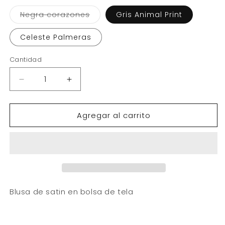
Variante
Negra corazones
Gris Animal Print
agotada
o
no
Celeste Palmeras
disponible
Cantidad
Reducir
Aumentar
cantidad
cantidad
para
para
Agregar al carrito
Blusa
Blusa
de
de
satin
satin
Blusa de satin en bolsa de tela