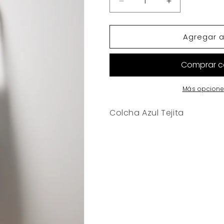
Reducir
Aumentar
cantidad
cantidad
para
para
Agregar al
Colcha
Colcha
Azul
Azul
Tejita
Tejita
Más opcione
Colcha Azul Tejita