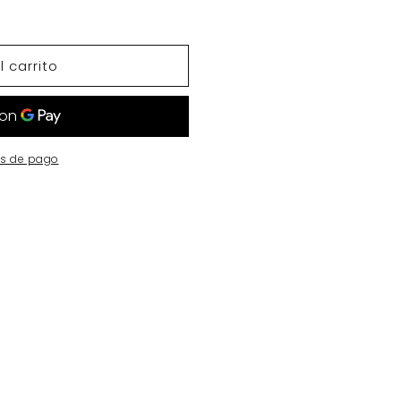
 carrito
s de pago