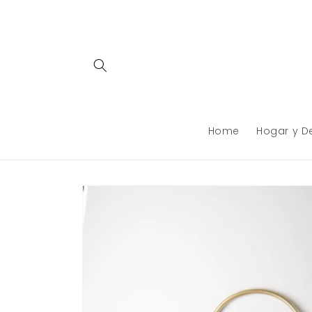
Ir
directamente
al contenido
Home
Hogar y D
Ir
directamente
a la
información
del producto