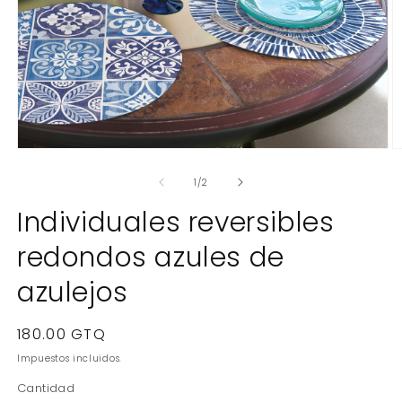
Abrir
Ab
elemento
e
multimedia
m
de
1
/
2
1
2
en
e
Individuales reversibles
una
u
ventana
v
redondos azules de
modal
m
azulejos
Precio
180.00 GTQ
habitual
Impuestos incluidos.
Cantidad