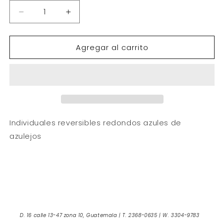
Reducir
Aumentar
cantidad
cantidad
para
para
Agregar al carrito
Individuales
Individuales
reversibles
reversibles
redondos
redondos
azules
azules
de
de
azulejos
azulejos
Individuales reversibles redondos azules de
azulejos
D. 16 calle 13-47 zona 10, Guatemala | T. 2368-0635 | W. 3304-9783