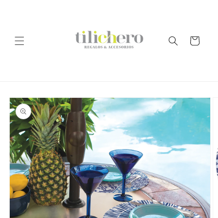
Ir
directamente
al contenido
Carrito
Ir
directamente
a la
información
del producto