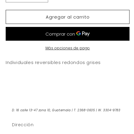
cantidad
cantidad
para
para
Agregar al carrito
Individuales
Individuales
reversibles
reversibles
redondos
redondos
grises
grises
Más opciones de pago
Individuales reversibles redondos grises
D. 16 calle 13-47 zona 10, Guatemala | T. 2368-0635 | W. 3304-9783
Dirección