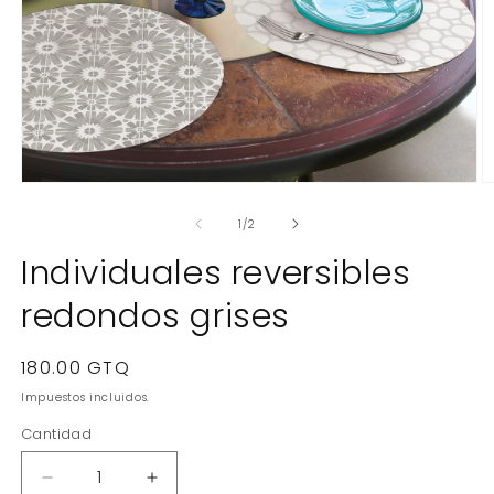
Abrir
Ab
elemento
e
multimedia
m
de
1
/
2
1
2
en
e
Individuales reversibles
una
u
ventana
v
redondos grises
modal
m
Precio
180.00 GTQ
habitual
Impuestos incluidos.
Cantidad
Reducir
Aumentar