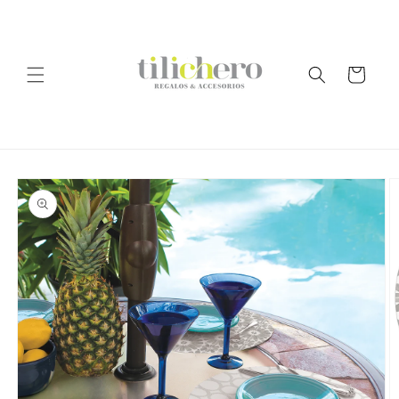
Ir
directamente
al contenido
Carrito
Ir
directamente
a la
información
del producto