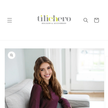
Ir
directamente
al contenido
Carrito
Ir
directamente
a la
información
del producto