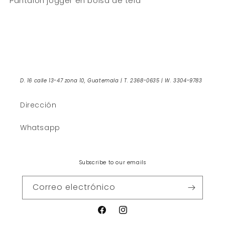
Pantalon jogger en bolsa de tela
D. 16 calle 13-47 zona 10, Guatemala | T. 2368-0635 | W. 3304-9783
Dirección
Whatsapp
Subscribe to our emails
Correo electrónico
Facebook
Instagram