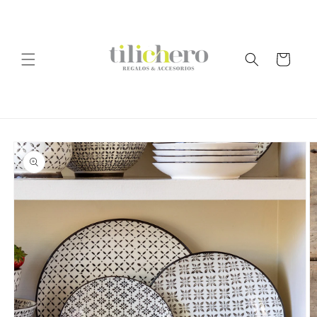
Ir
directamente
al contenido
Carrito
Ir
directamente
a la
información
del producto