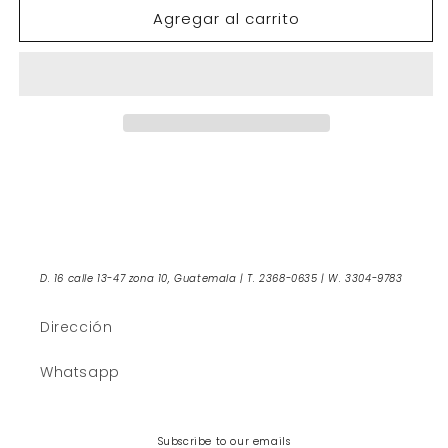
Agregar al carrito
Plato
Plato
nordico
nordico
mediano
mediano
D. 16 calle 13-47 zona 10, Guatemala | T. 2368-0635 | W. 3304-9783
Dirección
Whatsapp
Subscribe to our emails