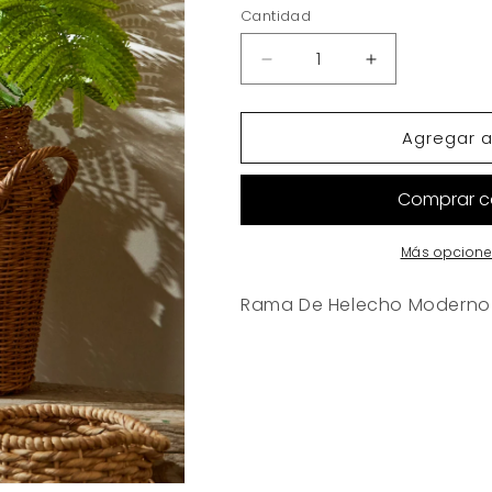
Cantidad
Reducir
Aumentar
cantidad
cantidad
para
para
Agregar al
Rama
Rama
De
De
Helecho
Helecho
Moderno
Moderno
Más opcione
Rama De Helecho Moderno