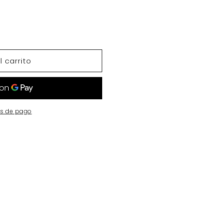
 carrito
s de pago