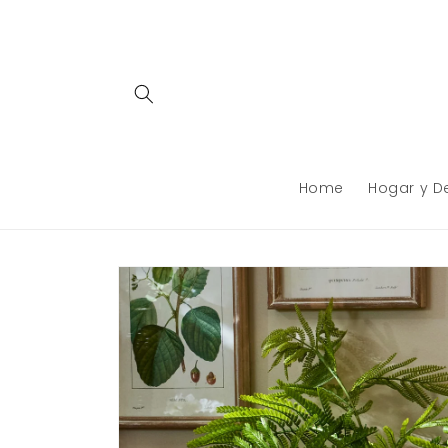
Ir
directamente
al contenido
Home
Hogar y D
Ir
directamente
a la
información
del producto