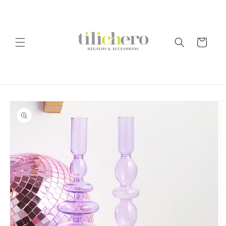
Ir
directamente
al contenido
Carrito
Ir
directamente
a la
información
del producto