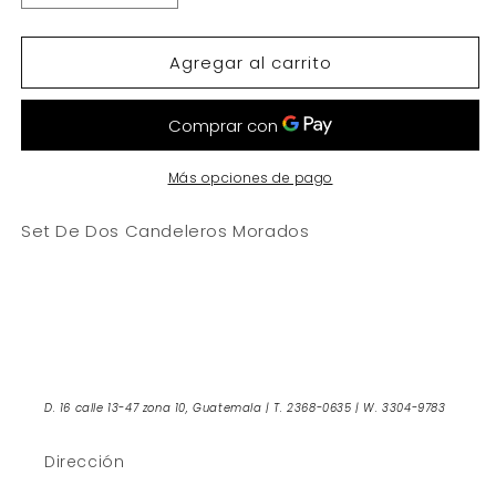
cantidad
cantidad
para
para
Agregar al carrito
Set
Set
De
De
Dos
Dos
Candeleros
Candeleros
Morados
Morados
Más opciones de pago
Set De Dos Candeleros Morados
D. 16 calle 13-47 zona 10, Guatemala | T. 2368-0635 | W. 3304-9783
Dirección