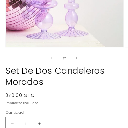
Abrir
Ab
elemento
e
multimedia
m
de
1
/
2
1
2
en
e
Set De Dos Candeleros
una
u
ventana
v
Morados
modal
m
Precio
370.00 GTQ
habitual
Impuestos incluidos.
Cantidad
Reducir
Aumentar