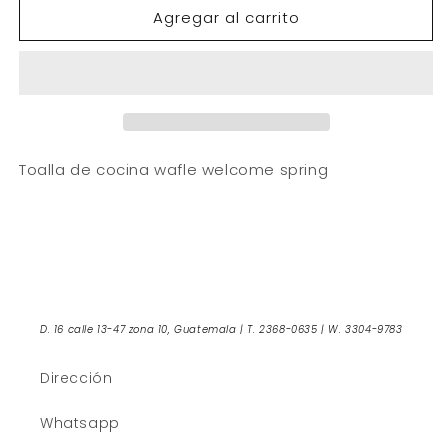
Agregar al carrito
Toalla
Toalla
de
de
cocina
cocina
wafle
wafle
welcome
welcome
spring
spring
Toalla de cocina wafle welcome spring
D. 16 calle 13-47 zona 10, Guatemala | T. 2368-0635 | W. 3304-9783
Dirección
Whatsapp