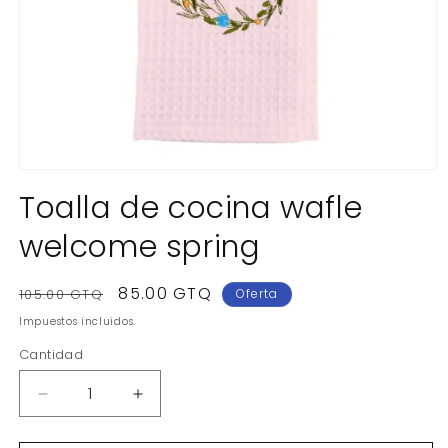
Abrir
elemento
Toalla de cocina wafle
multimedia
1
welcome spring
en
una
ventana
modal
Precio
Precio
85.00 GTQ
105.00 GTQ
Oferta
habitual
de
Impuestos incluidos.
oferta
Cantidad
Reducir
Aumentar
cantidad
cantidad
para
para