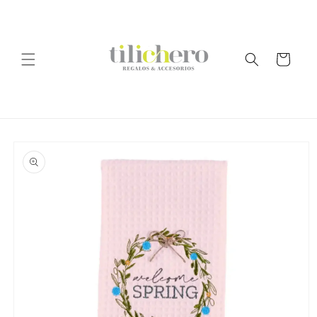
Ir
directamente
al contenido
Carrito
Ir
directamente
a la
información
del producto